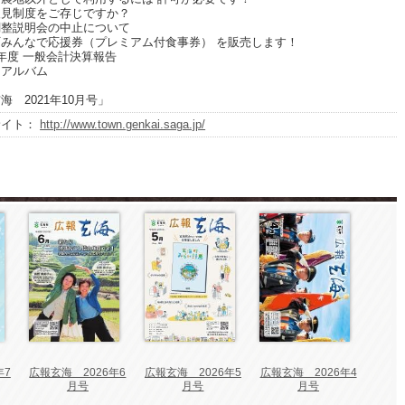
見制度をご存じですか？
整説明会の中止について
みんなで応援券（プレミアム付食事券） を販売します！
年度 一般会計決算報告
アルバム
海 2021年10月号」
サイト：
http://www.town.genkai.saga.jp/
年7
広報玄海 2026年6
広報玄海 2026年5
広報玄海 2026年4
月号
月号
月号