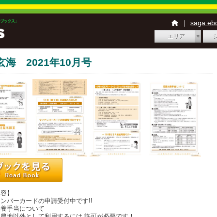
｜
saga e
エリア
玄海 2021年10月号
内容】
ンバーカードの申請受付中です!!
養手当について
農地以外として利用するには 許可が必要です！