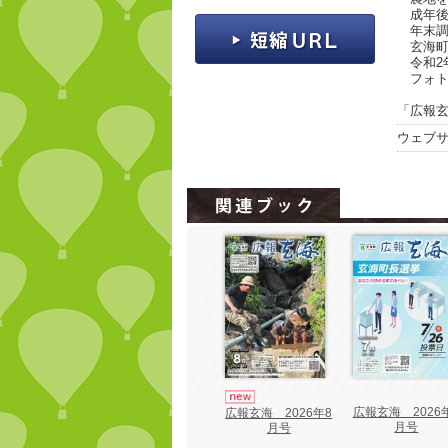
成年後
年末調
玄海町
令和2
フォト
「広報玄
ウェブ
広報玄海 2026
広報玄海 2026年8
月号
月号