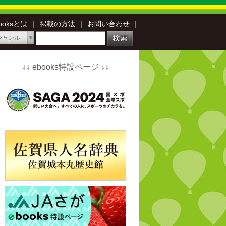
booksとは
｜
掲載の方法
｜
お問い合わせ
｜
ジャンル
↓↓ ebooks特設ページ ↓↓