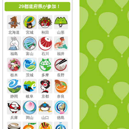
29都道府県が参加！
北海道
宮城
秋田
山形
福島
富山
石川
福井
栃木
茨城
多摩
長野
静岡
岐阜
京都
奈良
兵庫
岡山
山口
徳島