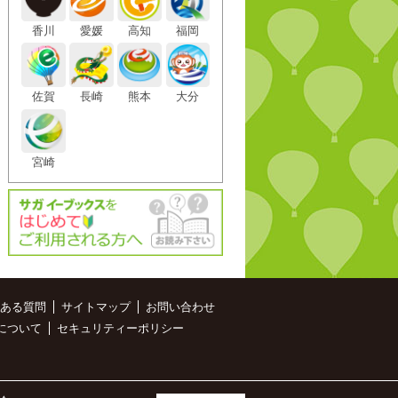
香川
愛媛
高知
福岡
佐賀
長崎
熊本
大分
宮崎
ある質問
サイトマップ
お問い合わせ
について
セキュリティーポリシー