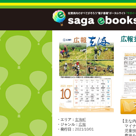
広報
・エリア：
玄海町
【主な
・ジャンル：
広報
マイナ
・発行日：
2021/10/01
児童扶
農地を