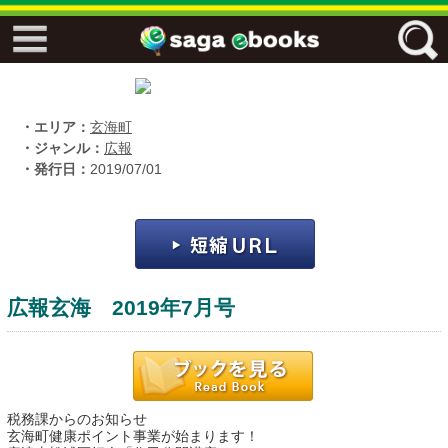
↓↓ ebooks特設ページ ↓↓
フリーワード
・エリア：
玄海町
・ジャンル：
広報
・発行日：
2019/07/01
ジャンル
エリア
広報玄海 2019年7月号
キーワード
↓↓ ebooks専用本棚 ↓↓
税務課からのお知らせ
佐賀ワード
玄海町健康ポイント事業が始まります！