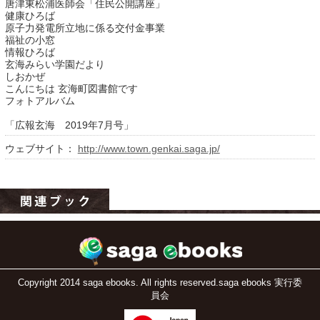
唐津東松浦医師会「住民公開講座」
健康ひろば
原子力発電所立地に係る交付金事業
福祉の小窓
情報ひろば
玄海みらい学園だより
しおかぜ
こんにちは 玄海町図書館です
フォトアルバム
「広報玄海 2019年7月号」
ウェブサイト：
http://www.town.genkai.saga.jp/
運営：福博印刷
saga ebooksとは
運営会社
ご利用ガイド
よくある質問
Copyright 2014 saga ebooks. All rights reserved.saga ebooks 実行委
サイトマップ
員会
お問い合わせ