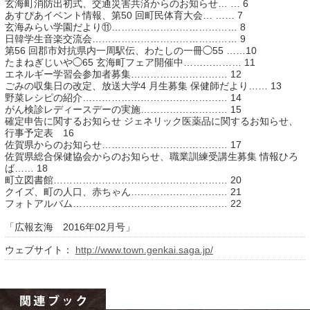
玄海町消防出初式、交通災害共済からのお知らせ… … 6
あすぴあイベント情報、第50 回町民体育大会… …… 7
玄海みらい学園だより⑪………………………………… 8
日韓学生音楽交流会……………………………………… 9
第56 回郡市対抗県内一周駅伝、わたしの一冊◯55 ……10
たまねぎじいや◯65 玄海町フェア開催中……………… 11
エネルギー学習会参加者募集………………………… 12
ごみの収集日の改定、放送大学4 月生募集 保健師だより…… 13
野菜レシピの紹介……………………………………… 14
がん検診レディースデーの実施……………………… 15
確定申告に関するお知らせ ジェネリック医薬品に関するお知らせ、
行事予定表 16
佐賀県からのお知らせ………………………………… 17
運営：福博印刷
佐賀県総合保健協会からのお知らせ、職業訓練受講生募集 情報ひろ
ば…… 18
saga ebooksとは
町立図書館……………………………………………… 20
クイズ、町の人口、赤ちゃん………………………… 21
運営会社
フォトアルバム………………………………………… 22
ご利用ガイド
「広報玄海 2016年02月号」
よくある質問
ウェブサイト：
http://www.town.genkai.saga.jp/
サイトマップ
お問い合わせ