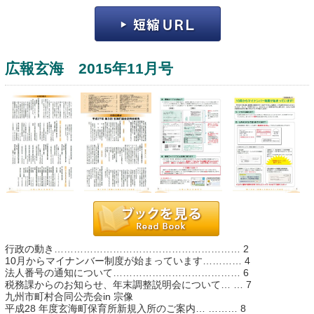
広報玄海 2015年11月号
運営：福博印刷
saga ebooksとは
運営会社
ご利用ガイド
行政の動き………………………………………………… 2
よくある質問
10月からマイナンバー制度が始まっています………… 4
法人番号の通知について………………………………… 6
サイトマップ
税務課からのお知らせ、年末調整説明会について… … 7
九州市町村合同公売会in 宗像
お問い合わせ
平成28 年度玄海町保育所新規入所のご案内… ……… 8