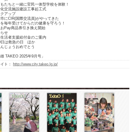
たちと一緒に官民一体型学校を体験！
交流施設建設工事起工式
クアップ
CIR(国際交流員)がやってきた
毎年受けてからだの健康を守ろう！
Pay商品券引き換え開始
らせ
活者支援給付金のご案内
日は救急の日 ほか
んじょうおめでとう
 TAKEO 2025年9月号」
サイト：
http://www.city.takeo.lg.jp/