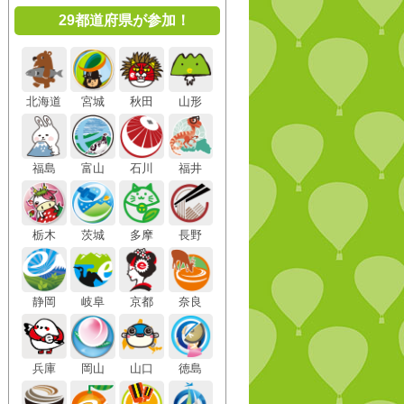
29都道府県が参加！
北海道
宮城
秋田
山形
福島
富山
石川
福井
栃木
茨城
多摩
長野
静岡
岐阜
京都
奈良
兵庫
岡山
山口
徳島