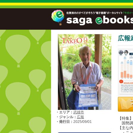
広報武
・エリア：
武雄市
・ジャンル：
広報
【特集
・発行日：
2025/09/01
国勢調査
【主な
・ニュ