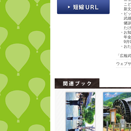
こども
新文化
・ピッ
武雄市に
健診を
たけお
・お知
年金生
9月9
・おた
「広報武雄
ウェブ