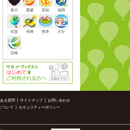
香川
愛媛
高知
福岡
佐賀
長崎
熊本
大分
宮崎
ある質問
サイトマップ
お問い合わせ
について
セキュリティーポリシー