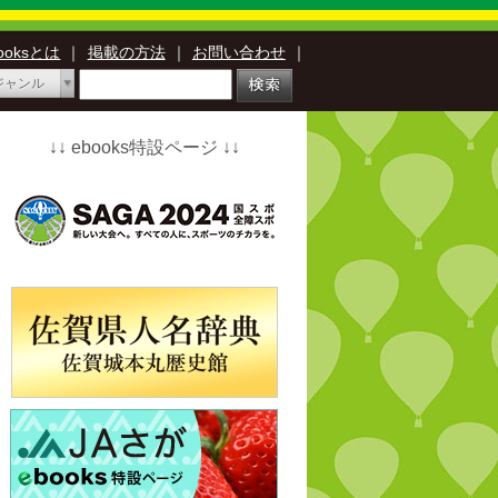
booksとは
｜
掲載の方法
｜
お問い合わせ
｜
ジャンル
↓↓ ebooks特設ページ ↓↓