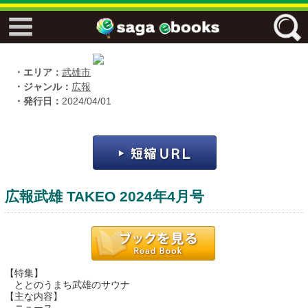
↓↓ ebooks特設ページ ↓↓
フリーワード
・エリア：
武雄市
・ジャンル：
広報
・発行日：
2024/04/01
ジャンル
エリア
広報武雄 TAKEO 2024年4月号
キーワード
↓↓ ebooks専用本棚 ↓↓
【特集】
ととのうまち武雄のサウナ
【主な内容】
佐賀ワード