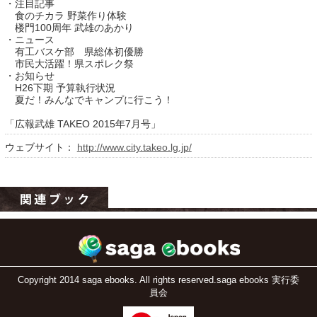
・注目記事
食のチカラ 野菜作り体験
楼門100周年 武雄のあかり
・ニュース
有工バスケ部 県総体初優勝
市民大活躍！県スポレク祭
・お知らせ
H26下期 予算執行状況
夏だ！みんなでキャンプに行こう！
「広報武雄 TAKEO 2015年7月号」
ウェブサイト：
http://www.city.takeo.lg.jp/
運営：福博印刷
saga ebooksとは
運営会社
ご利用ガイド
よくある質問
Copyright 2014 saga ebooks. All rights reserved.saga ebooks 実行委
サイトマップ
員会
お問い合わせ