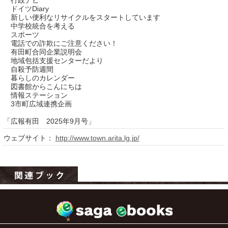
行政ナビ
ドイツDiary
新しい便利なリサイクルをスタートしています
中学校統合を考える
スポーツ
電話での詐欺にご注意ください！
有田町合同企業説明会
地域包括支援センターだより
自殺予防週間
暮らしのカレンダー
図書館からこんにちは
情報ステーション
3市町広域連携企画
運営：福博印刷
「広報有田 2025年9月号」
saga ebooksとは
ウェブサイト：
http://www.town.arita.lg.jp/
運営会社
ご利用ガイド
よくある質問
サイトマップ
お問い合わせ