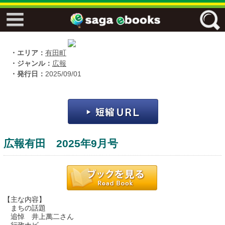
↓↓ ebooks特設ページ ↓↓
フリーワード
・エリア：
有田町
・ジャンル：
広報
・発行日：
2025/09/01
ジャンル
エリア
広報有田 2025年9月号
キーワード
↓↓ ebooks専用本棚 ↓↓
【主な内容】
まちの話題
追悼 井上萬二さん
佐賀ワード