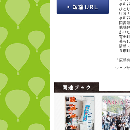
令和7
ひとり
行政ナ
令和7
図書館か
地域包
ありた子
有田町
暮らし
情報ス
３市町
「広報有
ウェブ