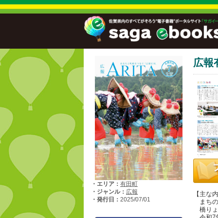
広報
・エリア：
有田町
・ジャンル：
広報
【主な
・発行日：
2025/07/01
まちの
橋りょ
令和7