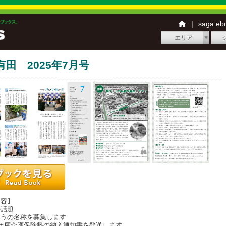
｜
saga e
エリア
有田 2025年7月号
内容】
話題
うの名称を募集します
年度介護保険料の納入通知書を発送します