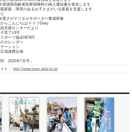
年度後期高齢者医療保険料の納入通知書を発送します
親家庭、障害のあるお子さまがいる家庭を支援します
ビ
年度さがデジタルサポーター養成研修
らこんにちは/ドイツDiary
括支援センターだより
育てLIFE
スポーツ協会NEWS
のカレンダー
テーション
広域連携企画
田 2025年7月号」
サイト：
http://www.town.arita.lg.jp/