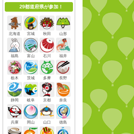
29都道府県が参加！
北海道
宮城
秋田
山形
福島
富山
石川
福井
栃木
茨城
多摩
長野
静岡
岐阜
京都
奈良
兵庫
岡山
山口
徳島