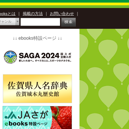
booksとは
｜
掲載の方法
｜
お問い合わせ
｜
ジャンル
↓↓ ebooks特設ページ ↓↓