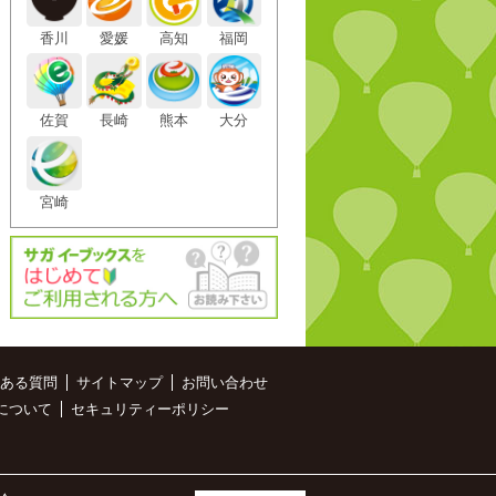
香川
愛媛
高知
福岡
佐賀
長崎
熊本
大分
宮崎
ある質問
サイトマップ
お問い合わせ
について
セキュリティーポリシー