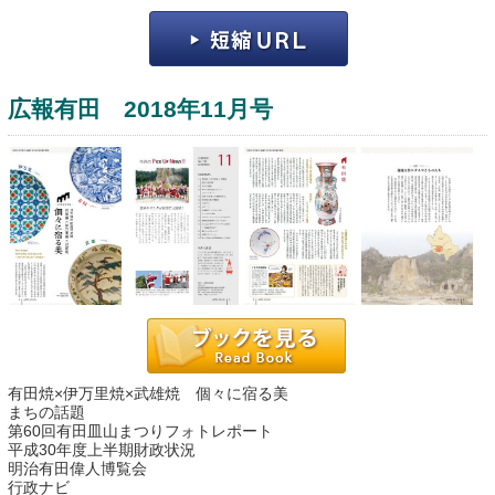
広報有田 2018年11月号
運営：福博印刷
saga ebooksとは
運営会社
ご利用ガイド
有田焼×伊万里焼×武雄焼 個々に宿る美
よくある質問
まちの話題
第60回有田皿山まつりフォトレポート
サイトマップ
平成30年度上半期財政状況
明治有田偉人博覧会
お問い合わせ
行政ナビ