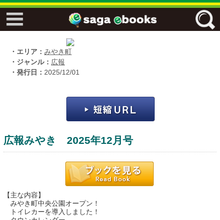
↓↓ ebooks特設ページ ↓↓
フリーワード
・エリア：
みやき町
・ジャンル：
広報
・発行日：
2025/12/01
ジャンル
エリア
広報みやき 2025年12月号
キーワード
↓↓ ebooks専用本棚 ↓↓
【主な内容】
みやき町中央公園オープン！
トイレカーを導入しました！
佐賀ワード