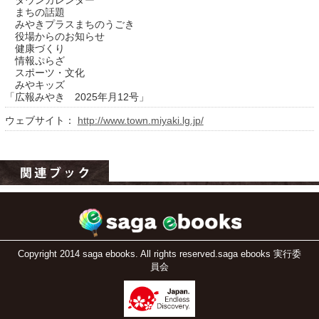
タウンカレンダー
まちの話題
みやきプラスまちのうごき
役場からのお知らせ
健康づくり
情報ぷらざ
スポーツ・文化
みやキッズ
「広報みやき 2025年月12号」
ウェブサイト：
http://www.town.miyaki.lg.jp/
運営：福博印刷
saga ebooksとは
運営会社
ご利用ガイド
Copyright 2014 saga ebooks. All rights reserved.saga ebooks 実行委
よくある質問
員会
サイトマップ
お問い合わせ