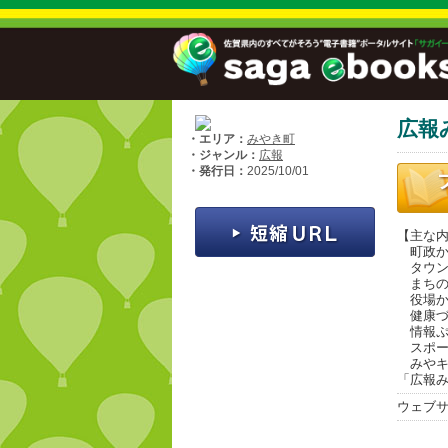
広報
・エリア：
みやき町
・ジャンル：
広報
・発行日：
2025/10/01
【主な
町政か
タウン
まちの
役場か
健康づ
情報ぷ
スポー
みやキ
「広報み
ウェブ