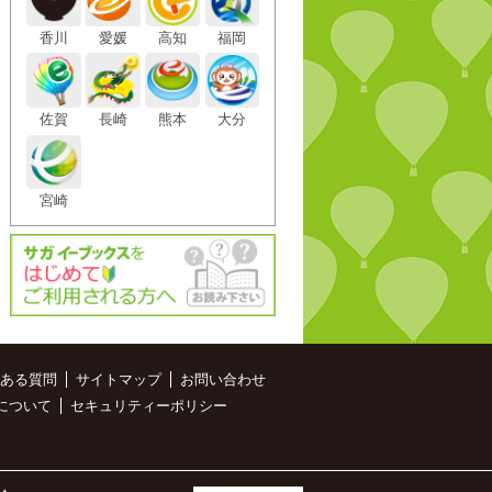
香川
愛媛
高知
福岡
佐賀
長崎
熊本
大分
宮崎
ある質問
サイトマップ
お問い合わせ
について
セキュリティーポリシー