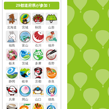
29都道府県が参加！
北海道
宮城
秋田
山形
福島
富山
石川
福井
栃木
茨城
多摩
長野
静岡
岐阜
京都
奈良
兵庫
岡山
山口
徳島