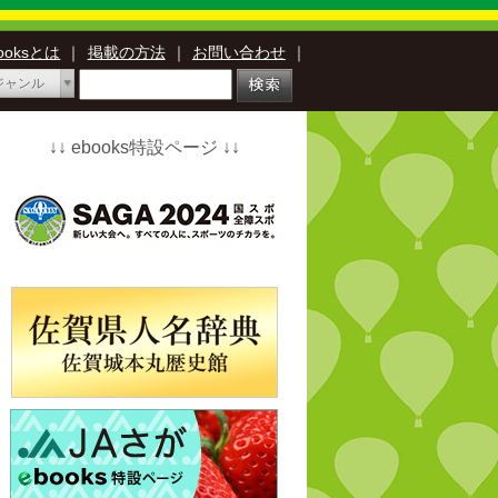
booksとは
｜
掲載の方法
｜
お問い合わせ
｜
ジャンル
↓↓ ebooks特設ページ ↓↓