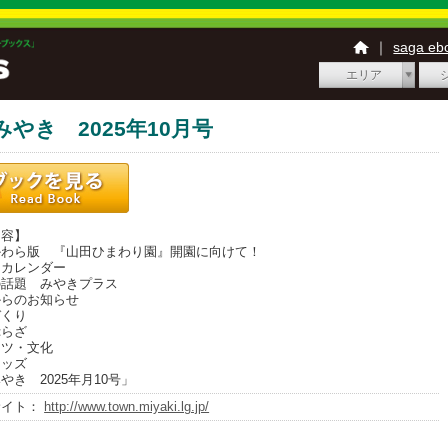
｜
saga e
エリア
みやき 2025年10月号
内容】
わら版 『山田ひまわり園』開園に向けて！
カレンダー
話題 みやきプラス
らのお知らせ
くり
らざ
ツ・文化
ッズ
やき 2025年月10号」
サイト：
http://www.town.miyaki.lg.jp/