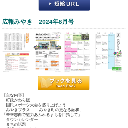
広報みやき 2024年8月号
運営：福博印刷
saga ebooksとは
運営会社
ご利用ガイド
【主な内容】
町政かわら版
よくある質問
国民スポーツ大会を盛り上げよう！
みやきプラス＋ みやき町の更なる融和、
サイトマップ
「未来志向で魅力あふれるまちを目指して」
タウンカレンダー
お問い合わせ
まちの話題