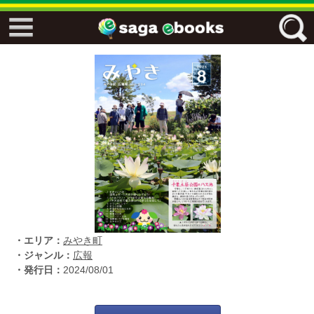
↓↓ ebooks特設ページ ↓↓
フリーワード
ジャンル
エリア
・エリア：
みやき町
キーワード
↓↓ ebooks専用本棚 ↓↓
・ジャンル：
広報
・発行日：
2024/08/01
佐賀ワード