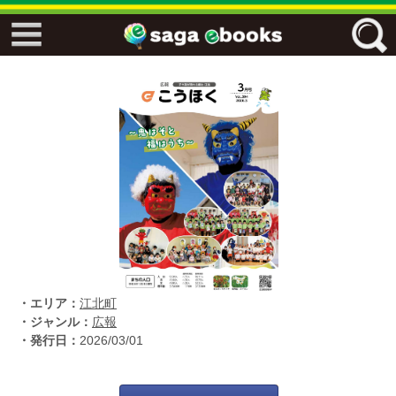
↓↓ ebooks特設ページ ↓↓
フリーワード
ジャンル
エリア
・エリア：
江北町
キーワード
↓↓ ebooks専用本棚 ↓↓
・ジャンル：
広報
・発行日：
2026/03/01
佐賀ワード