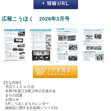
広報こうほく 2026年3月号
運営：福博印刷
saga ebooksとは
運営会社
ご利用ガイド
【主な内容】
手話フェス in 江北
よくある質問
令和7年度江北町少年の主張大会
まちの話題
サイトマップ
お知らせ
3月こうほくまちカレンダー
お問い合わせ
認知症に関する豆知識シリーズ22