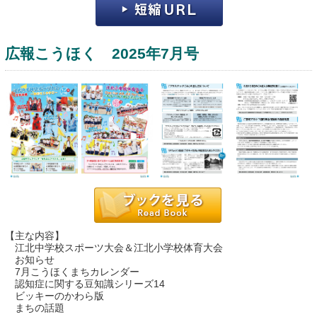
広報こうほく 2025年7月号
運営：福博印刷
saga ebooksとは
運営会社
ご利用ガイド
【主な内容】
江北中学校スポーツ大会＆江北小学校体育大会
よくある質問
お知らせ
7月こうほくまちカレンダー
サイトマップ
認知症に関する豆知識シリーズ14
ビッキーのかわら版
お問い合わせ
まちの話題