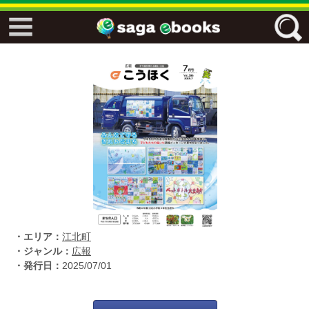
↓↓ ebooks特設ページ ↓↓
フリーワード
ジャンル
エリア
・エリア：
江北町
キーワード
↓↓ ebooks専用本棚 ↓↓
・ジャンル：
広報
・発行日：
2025/07/01
佐賀ワード