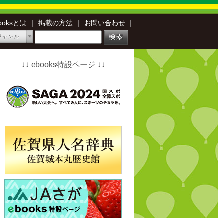
booksとは
｜
掲載の方法
｜
お問い合わせ
｜
ジャンル
↓↓ ebooks特設ページ ↓↓