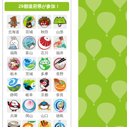
29都道府県が参加！
北海道
宮城
秋田
山形
福島
富山
石川
福井
栃木
茨城
多摩
長野
静岡
岐阜
京都
奈良
兵庫
岡山
山口
徳島