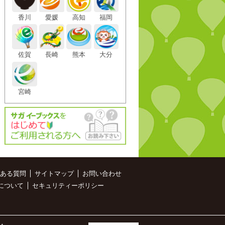
香川
愛媛
高知
福岡
佐賀
長崎
熊本
大分
宮崎
ある質問
サイトマップ
お問い合わせ
について
セキュリティーポリシー