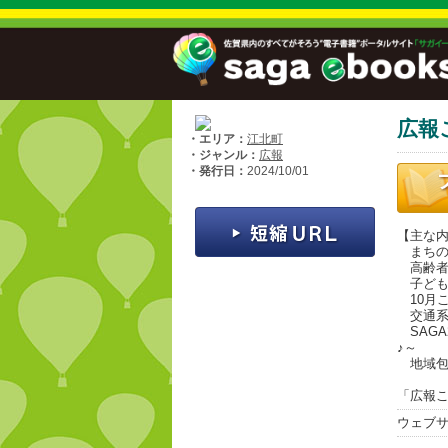
広報
・エリア：
江北町
・ジャンル：
広報
・発行日：
2024/10/01
【主な
まちの
高齢者
子ども
10月
交通系
SAGA
♪～
地域包
「広報こ
ウェブ