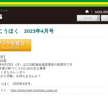
｜
saga e
エリア
こうほく 2023年4月号
内容】
話題
4月23日（日）は江北町議会議員選挙の投票日です
年度の町づくりのための主な事業
くまちカレンダー
がり手帳』を持ちませんか？
うほく 2023年4月号」
サイト：
http://www.town.kouhoku.saga.jp/