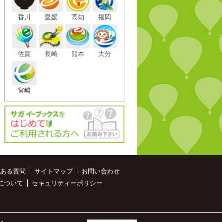
香川
愛媛
高知
福岡
佐賀
長崎
熊本
大分
宮崎
ある質問
サイトマップ
お問い合わせ
について
セキュリティーポリシー