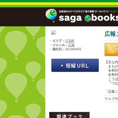
広報
・エリア：
江北町
・ジャンル：
広報
・発行日：
2023/04/01
【主な
まちの
令和5年
令和5
こうほ
『つな
「広報こ
ウェブ