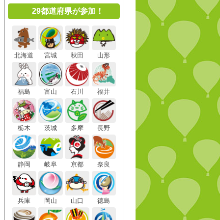
29都道府県が参加！
北海道
宮城
秋田
山形
福島
富山
石川
福井
栃木
茨城
多摩
長野
静岡
岐阜
京都
奈良
兵庫
岡山
山口
徳島