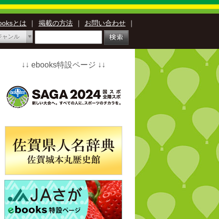
booksとは
｜
掲載の方法
｜
お問い合わせ
｜
ジャンル
↓↓ ebooks特設ページ ↓↓