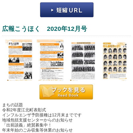
広報こうほく 2020年12月号
運営：福博印刷
saga ebooksとは
運営会社
ご利用ガイド
まちの話題
よくある質問
令和2年度江北町表彰式
インフルエンザ予防接種は12月末までです
サイトマップ
地域包括支援センターからのお知らせ
「出前談義」絶賛募集中！
お問い合わせ
年末年始のごみ収集等休業のお知らせ