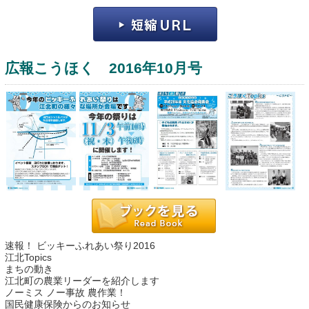
広報こうほく 2016年10月号
運営：福博印刷
saga ebooksとは
運営会社
ご利用ガイド
速報！ ビッキーふれあい祭り2016
よくある質問
江北Topics
まちの動き
サイトマップ
江北町の農業リーダーを紹介します
ノーミス ノー事故 農作業！
お問い合わせ
国民健康保険からのお知らせ