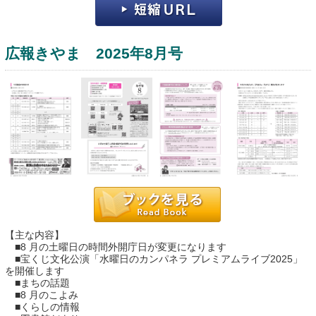
広報きやま 2025年8月号
運営：福博印刷
saga ebooksとは
運営会社
ご利用ガイド
【主な内容】
■8 月の土曜日の時間外開庁日が変更になります
よくある質問
■宝くじ文化公演「水曜日のカンパネラ プレミアムライブ2025」
を開催します
サイトマップ
■まちの話題
■8 月のこよみ
お問い合わせ
■くらしの情報