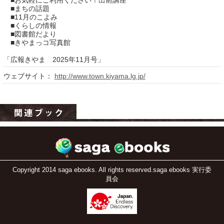
■お気軽にご利用ください！出前講座
■まちの話題
■11月のこよみ
■くらしの情報
■図書館だより
■きやまっコ写真館
「広報きやま 2025年11月号」
ウェブサイト：
http://www.town.kiyama.lg.jp/
運営：福博印刷
saga ebooksとは
運営会社
ご利用ガイド
Copyright 2014 saga ebooks. All rights reserved.saga ebooks 実行委
員会
よくある質問
サイトマップ
お問い合わせ