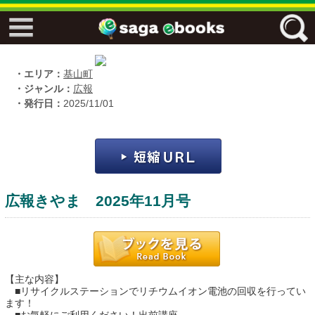
↓↓ ebooks特設ページ ↓↓
フリーワード
・エリア：
基山町
・ジャンル：
広報
・発行日：
2025/11/01
ジャンル
エリア
広報きやま 2025年11月号
キーワード
↓↓ ebooks専用本棚 ↓↓
【主な内容】
■リサイクルステーションでリチウムイオン電池の回収を行ってい
ます！
佐賀ワード