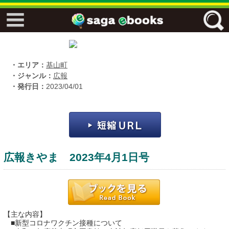
↓↓ ebooks特設ページ ↓↓
フリーワード
・エリア：
基山町
・ジャンル：
広報
・発行日：
2023/04/01
ジャンル
エリア
広報きやま 2023年4月1日号
キーワード
↓↓ ebooks専用本棚 ↓↓
【主な内容】
佐賀ワード
■新型コロナワクチン接種について