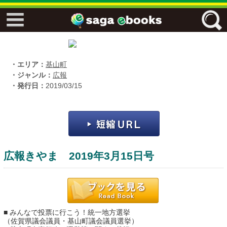
↓↓ ebooks特設ページ ↓↓
フリーワード
・エリア：
基山町
・ジャンル：
広報
・発行日：
2019/03/15
ジャンル
エリア
広報きやま 2019年3月15日号
キーワード
↓↓ ebooks専用本棚 ↓↓
■ みんなで投票に行こう！統一地方選挙
佐賀ワード
（佐賀県議会議員・基山町議会議員選挙）