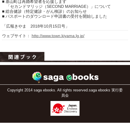
■ 基山町は再婚希望者を応援します
「セカンドマリッジ（SECOND MARRIAGE）」について
■ 総合健診（特定健診・がん検診）のお知らせ
■ パスポートのダウンロード申請書の受付を開始しました
「広報きやま 2018年10月15日号」
ウェブサイト：
http://www.town.kiyama.lg.jp/
運営：福博印刷
saga ebooksとは
運営会社
Copyright 2014 saga ebooks. All rights reserved.saga ebooks 実行委
ご利用ガイド
員会
よくある質問
サイトマップ
お問い合わせ