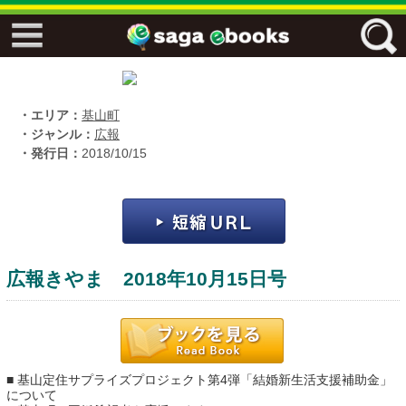
↓↓ ebooks特設ページ ↓↓
フリーワード
・エリア：
基山町
・ジャンル：
広報
・発行日：
2018/10/15
ジャンル
エリア
広報きやま 2018年10月15日号
キーワード
↓↓ ebooks専用本棚 ↓↓
■ 基山定住サプライズプロジェクト第4弾「結婚新生活支援補助金」
佐賀ワード
について