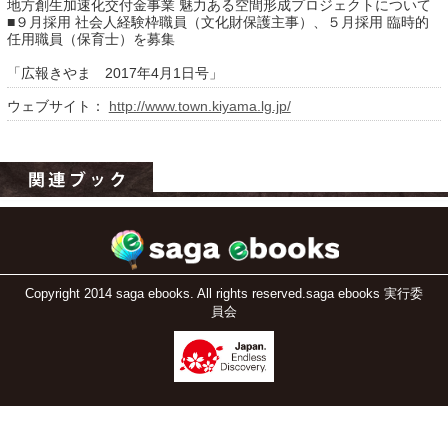
地方創生加速化交付金事業 魅力ある空間形成プロジェクトについて
■９月採用 社会人経験枠職員（文化財保護主事）、５月採用 臨時的
任用職員（保育士）を募集
「広報きやま 2017年4月1日号」
ウェブサイト：
http://www.town.kiyama.lg.jp/
運営：福博印刷
saga ebooksとは
運営会社
Copyright 2014 saga ebooks. All rights reserved.saga ebooks 実行委
員会
ご利用ガイド
よくある質問
サイトマップ
お問い合わせ