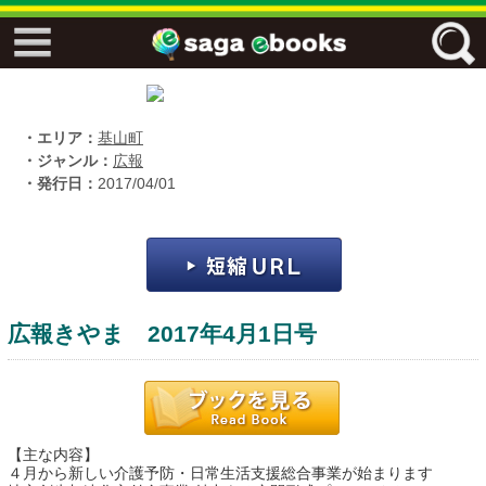
↓↓ ebooks特設ページ ↓↓
フリーワード
・エリア：
基山町
・ジャンル：
広報
・発行日：
2017/04/01
ジャンル
エリア
広報きやま 2017年4月1日号
キーワード
↓↓ ebooks専用本棚 ↓↓
【主な内容】
佐賀ワード
４月から新しい介護予防・日常生活支援総合事業が始まります