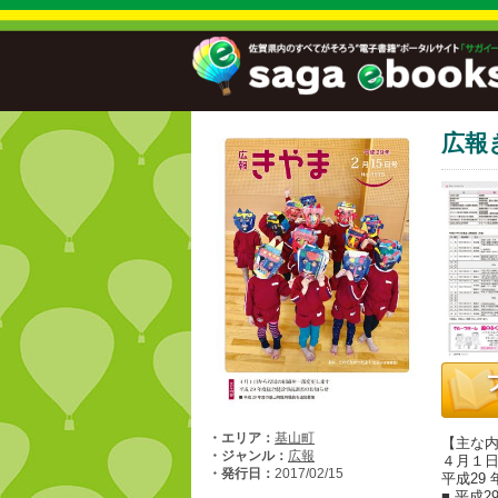
広報
・エリア：
基山町
【主な
・ジャンル：
広報
４月１
・発行日：
2017/02/15
平成29
■ 平成