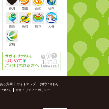
香川
愛媛
高知
福岡
佐賀
長崎
熊本
大分
宮崎
ある質問
サイトマップ
お問い合わせ
について
セキュリティーポリシー