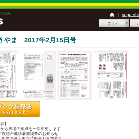
｜
saga e
エリア
きやま 2017年2月15日号
内容】
日から役場の組織を一部変更します
 年度総合健診事前調査のお知らせ
29 年度の基山町臨時職員を追加募集