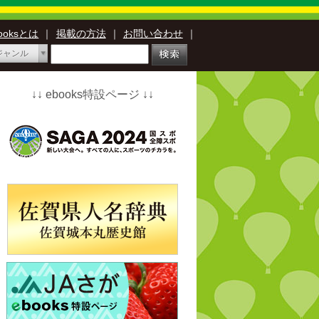
booksとは
｜
掲載の方法
｜
お問い合わせ
｜
ジャンル
↓↓ ebooks特設ページ ↓↓