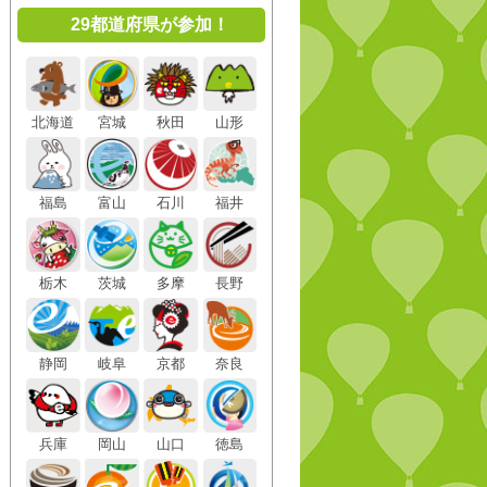
29都道府県が参加！
北海道
宮城
秋田
山形
福島
富山
石川
福井
栃木
茨城
多摩
長野
静岡
岐阜
京都
奈良
兵庫
岡山
山口
徳島