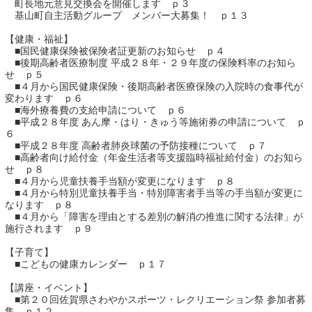
町長地元意見交換会を開催します ｐ３
基山町自主活動グループ メンバー大募集！ ｐ１３
【健康・福祉】
■国民健康保険被保険者証更新のお知らせ ｐ４
■後期高齢者医療制度 平成２８年・２９年度の保険料率のお知ら
せ ｐ５
■４月から国民健康保険・後期高齢者医療保険の入院時の食事代が
変わります ｐ６
■海外療養費の支給申請について ｐ６
■平成２８年度 あん摩・はり・きゅう等施術券の申請について ｐ
６
■平成２８年度 高齢者肺炎球菌の予防接種について ｐ７
運営：福博印刷
■高齢者向け給付金（年金生活者等支援臨時福祉給付金）のお知ら
せ ｐ８
saga ebooksとは
■４月から児童扶養手当額が変更になります ｐ８
■４月から特別児童扶養手当・特別障害者手当等の手当額が変更に
運営会社
なります ｐ８
■４月から「障害を理由とする差別の解消の推進に関する法律」が
ご利用ガイド
施行されます ｐ９
よくある質問
【子育て】
■こどもの健康カレンダー ｐ１７
サイトマップ
【講座・イベント】
■第２０回佐賀県さわやかスポーツ・レクリエーション祭 参加者募
お問い合わせ
集 ｐ１２