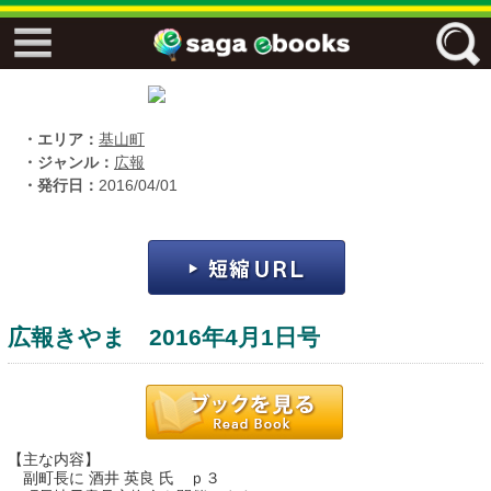
↓↓ ebooks特設ページ ↓↓
フリーワード
・エリア：
基山町
・ジャンル：
広報
・発行日：
2016/04/01
ジャンル
エリア
広報きやま 2016年4月1日号
キーワード
↓↓ ebooks専用本棚 ↓↓
【主な内容】
佐賀ワード
副町長に 酒井 英良 氏 ｐ３