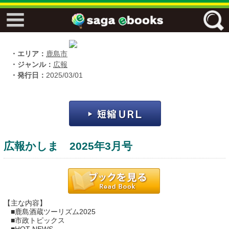
↓↓ ebooks特設ページ ↓↓
フリーワード
・エリア：
鹿島市
・ジャンル：
広報
・発行日：
2025/03/01
ジャンル
エリア
広報かしま 2025年3月号
キーワード
↓↓ ebooks専用本棚 ↓↓
【主な内容】
■鹿島酒蔵ツーリズム2025
■市政トピックス
佐賀ワード