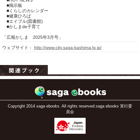
■HOT NEWS
■掲示板
■くらしのカレンダー
■健康ひろば
■エイブル(図書館)
■かしまde子育て
「広報かしま 2025年3月号」
ウェブサイト：
http://www.city.saga-kashima.lg.jp/
運営：福博印刷
saga ebooksとは
運営会社
ご利用ガイド
Copyright 2014 saga ebooks. All rights reserved.saga ebooks 実行委
員会
よくある質問
サイトマップ
お問い合わせ