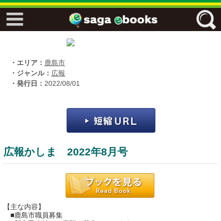
↓↓ ebooks特設ページ ↓↓
フリーワード
・エリア：
鹿島市
・ジャンル：
広報
・発行日：
2022/08/01
ジャンル
エリア
広報かしま 2022年8月号
キーワード
↓↓ ebooks専用本棚 ↓↓
【主な内容】
佐賀ワード
■鹿島市職員募集