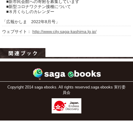
■新市民会館への寄附を募集しています
■新型コロナワクチン接種について
■８月くらしのカレンダー
「広報かしま 2022年8月号」
ウェブサイト：
http://www.city.saga-kashima.lg.jp/
運営：福博印刷
saga ebooksとは
運営会社
Copyright 2014 saga ebooks. All rights reserved.saga ebooks 実行委
員会
ご利用ガイド
よくある質問
サイトマップ
お問い合わせ