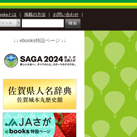
booksとは
｜
掲載の方法
｜
お問い合わせ
｜
ジャンル
↓↓ ebooks特設ページ ↓↓