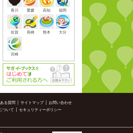
香川
愛媛
高知
福岡
佐賀
長崎
熊本
大分
宮崎
ある質問
サイトマップ
お問い合わせ
について
セキュリティーポリシー