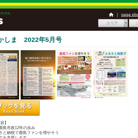
｜
saga e
エリア
かしま 2022年5月号
内容】
島市政12年の歩み
さと納税で鹿島ファンを増やそう
てを支援します