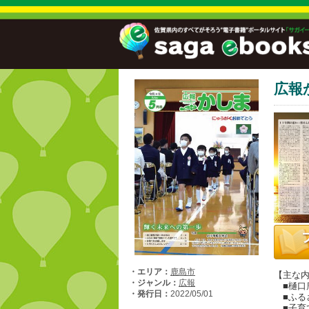
広報
・エリア：
鹿島市
【主な
・ジャンル：
広報
■樋口鹿
・発行日：
2022/05/01
■ふる
■子育