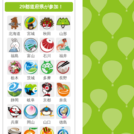
29都道府県が参加！
北海道
宮城
秋田
山形
福島
富山
石川
福井
栃木
茨城
多摩
長野
静岡
岐阜
京都
奈良
兵庫
岡山
山口
徳島