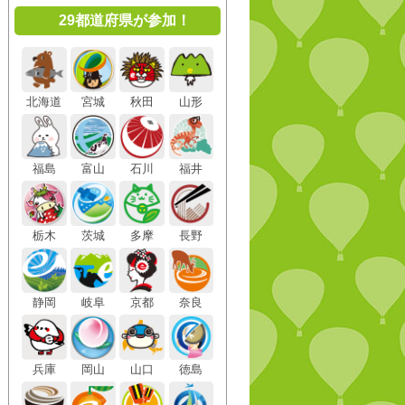
29都道府県が参加！
北海道
宮城
秋田
山形
福島
富山
石川
福井
栃木
茨城
多摩
長野
静岡
岐阜
京都
奈良
兵庫
岡山
山口
徳島