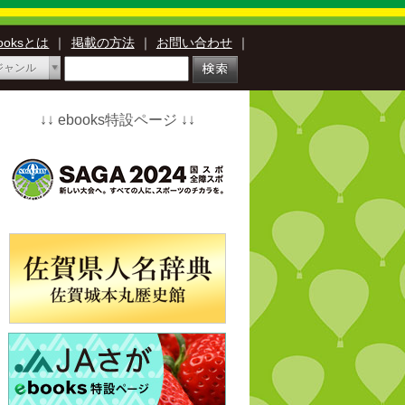
booksとは
｜
掲載の方法
｜
お問い合わせ
｜
ジャンル
↓↓ ebooks特設ページ ↓↓