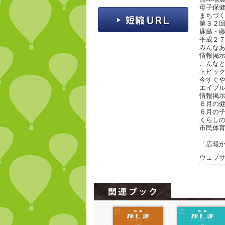
母子保
まちづ
第３２
鹿島・藤
平成２７
みんなあ
情報掲示
こんなと
トピック
今すぐや
エイブル
情報掲示
６月の健
６月の子
くらしの
市民体育
「広報か
ウェブ