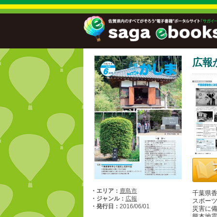
広報
・エリア：
鹿島市
千葉県
・ジャンル：
広報
スポー
・発行日：
2016/06/01
災害に備
熊本地