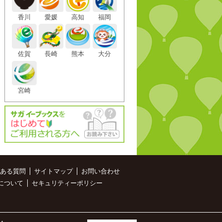
香川
愛媛
高知
福岡
佐賀
長崎
熊本
大分
宮崎
ある質問
サイトマップ
お問い合わせ
について
セキュリティーポリシー