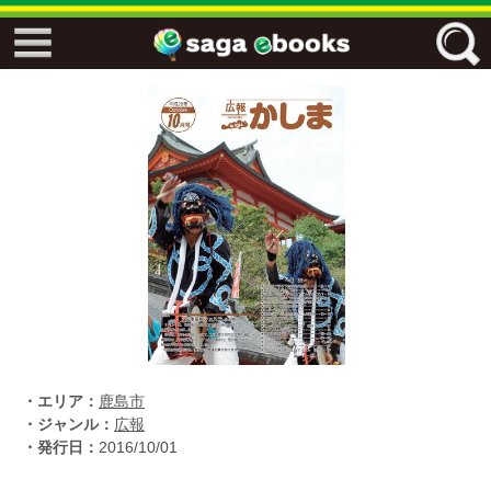
↓↓ ebooks特設ページ ↓↓
フリーワード
ジャンル
エリア
キーワード
↓↓ ebooks専用本棚 ↓↓
・エリア：
鹿島市
・ジャンル：
広報
・発行日：
2016/10/01
佐賀ワード