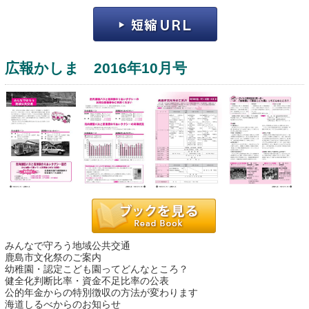
広報かしま 2016年10月号
運営：福博印刷
saga ebooksとは
運営会社
ご利用ガイド
みんなで守ろう地域公共交通
よくある質問
鹿島市文化祭のご案内
幼稚園・認定こども園ってどんなところ？
サイトマップ
健全化判断比率・資金不足比率の公表
公的年金からの特別徴収の方法が変わります
お問い合わせ
海道しるべからのお知らせ