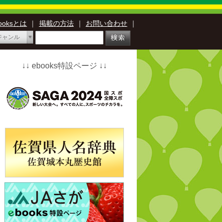
booksとは
｜
掲載の方法
｜
お問い合わせ
｜
ジャンル
↓↓ ebooks特設ページ ↓↓