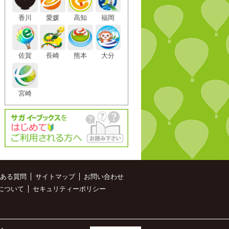
香川
愛媛
高知
福岡
佐賀
長崎
熊本
大分
宮崎
ある質問
サイトマップ
お問い合わせ
について
セキュリティーポリシー