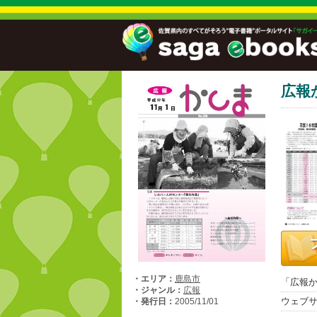
広報
・エリア：
鹿島市
「広報か
・ジャンル：
広報
ウェブ
・発行日：
2005/11/01