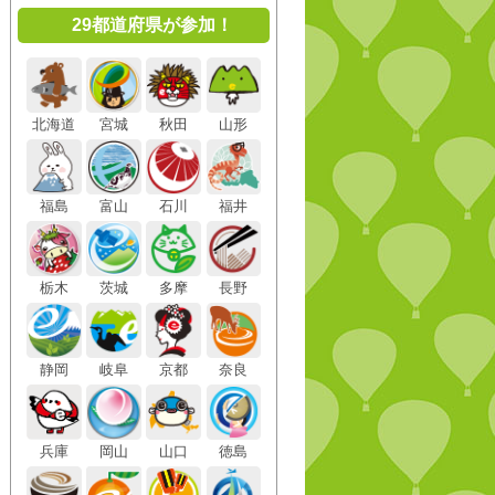
29都道府県が参加！
北海道
宮城
秋田
山形
福島
富山
石川
福井
栃木
茨城
多摩
長野
静岡
岐阜
京都
奈良
兵庫
岡山
山口
徳島