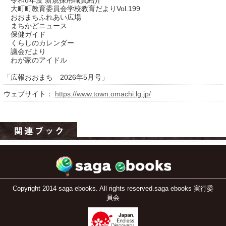
令和8年度 新規採用職員紹介
大町町教育委員会学校教育だよりVol.199
おおまちふれあい広場
まちかどニュース
保健ガイド
くらしのカレンダー
議会だより
わが家のアイドル
「広報おおまち 2026年5月号」
ウェブサイト：
https://www.town.omachi.lg.jp/
運営：福博印刷
saga ebooksとは
運営会社
ご利用ガイド
よくある質問
Copyright 2014 saga ebooks. All rights reserved.saga ebooks 実行委
員会
サイトマップ
お問い合わせ