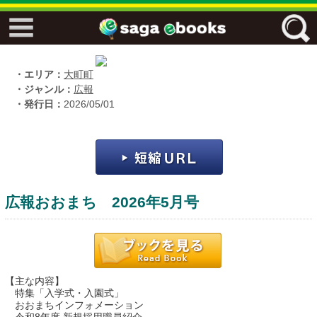
↓↓ ebooks特設ページ ↓↓
フリーワード
・エリア：
大町町
・ジャンル：
広報
・発行日：
2026/05/01
ジャンル
エリア
広報おおまち 2026年5月号
キーワード
↓↓ ebooks専用本棚 ↓↓
【主な内容】
特集「入学式・入園式」
おおまちインフォメーション
佐賀ワード