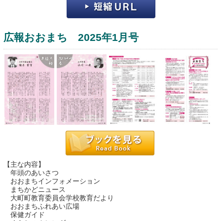
広報おおまち 2025年1月号
運営：福博印刷
saga ebooksとは
運営会社
ご利用ガイド
【主な内容】
年頭のあいさつ
よくある質問
おおまちインフォメーション
まちかどニュース
サイトマップ
大町町教育委員会学校教育だより
おおまちふれあい広場
お問い合わせ
保健ガイド