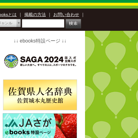
booksとは
｜
掲載の方法
｜
お問い合わせ
｜
ジャンル
↓↓ ebooks特設ページ ↓↓