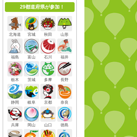
29都道府県が参加！
北海道
宮城
秋田
山形
福島
富山
石川
福井
栃木
茨城
多摩
長野
静岡
岐阜
京都
奈良
兵庫
岡山
山口
徳島