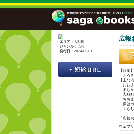
広報
・エリア：
大町町
・ジャンル：
広報
・発行日：
2024/09/01
【特集
ふるさ
【主な
おおま
まちか
大町町
おおま
保健ガ
くらし
「広報お
ウェブ