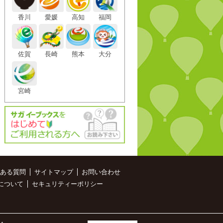
香川
愛媛
高知
福岡
佐賀
長崎
熊本
大分
宮崎
ある質問
サイトマップ
お問い合わせ
について
セキュリティーポリシー