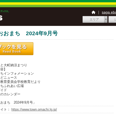
｜
saga e
エリア
おおまち 2024年9月号
】
と大町納涼まつり
内容】
ちインフォメーション
どニュース
教育委員会学校教育だより
ちふれあい広場
イド
のカレンダー
おまち 2024年9月号」
サイト：
https://www.town.omachi.lg.jp/