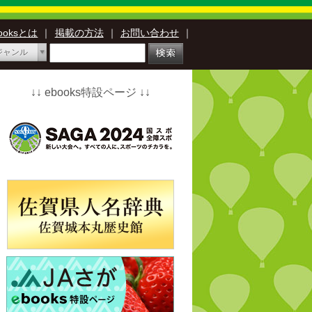
booksとは
｜
掲載の方法
｜
お問い合わせ
｜
ジャンル
↓↓ ebooks特設ページ ↓↓