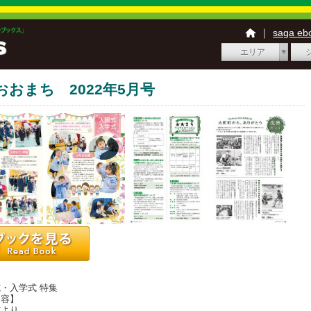
｜
saga e
エリア
おおまち 2022年5月号
】
・入学式 特集
内容】
より