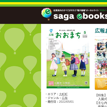
広報
・エリア：
大町町
【特集
・ジャンル：
広報
入園式
・発行日：
2022/05/01
【主な
復興だ