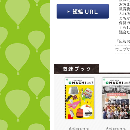
おおま
教育委
ふれあ
まちか
保健ガ
くらし
議会だ
「広報お
ウェブ
広報おおまち
広報おおま