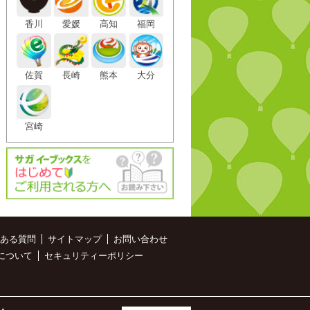
香川
愛媛
高知
福岡
佐賀
長崎
熊本
大分
宮崎
ある質問
サイトマップ
お問い合わせ
について
セキュリティーポリシー