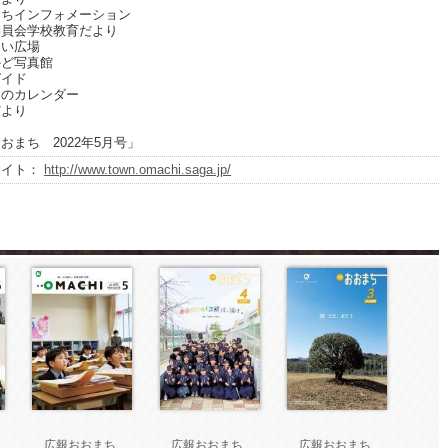
ちインフォメーション
員会学校教育だより
い広場
ど写真館
イド
のカレンダー
より
おまち 2022年5月号」
サイト：
http://www.town.omachi.saga.jp/
ち
広報おおまち
広報おおまち
広報おおまち