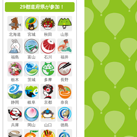
29都道府県が参加！
北海道
宮城
秋田
山形
福島
富山
石川
福井
栃木
茨城
多摩
長野
静岡
岐阜
京都
奈良
兵庫
岡山
山口
徳島