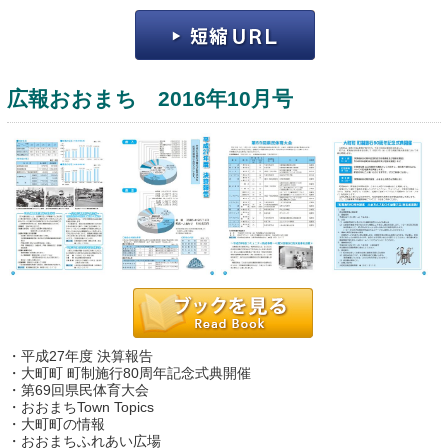
広報おおまち 2016年10月号
運営：福博印刷
saga ebooksとは
運営会社
ご利用ガイド
・平成27年度 決算報告
よくある質問
・大町町 町制施行80周年記念式典開催
・第69回県民体育大会
サイトマップ
・おおまちTown Topics
・大町町の情報
お問い合わせ
・おおまちふれあい広場