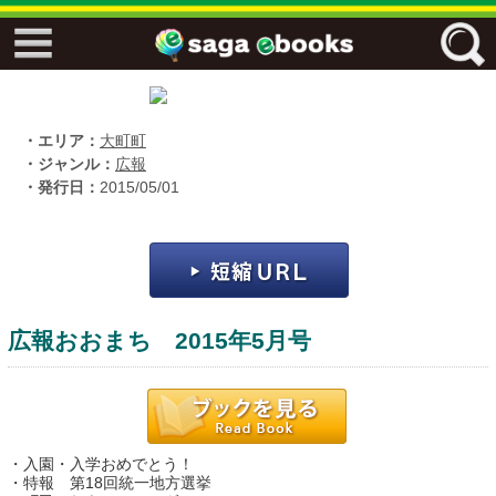
↓↓ ebooks特設ページ ↓↓
フリーワード
・エリア：
大町町
・ジャンル：
広報
・発行日：
2015/05/01
ジャンル
エリア
広報おおまち 2015年5月号
キーワード
↓↓ ebooks専用本棚 ↓↓
・入園・入学おめでとう！
佐賀ワード
・特報 第18回統一地方選挙