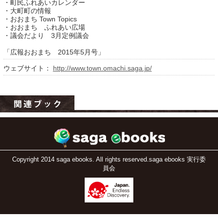
・町民ふれあいカレンダー
・大町町の情報
・おおまち Town Topics
・おおまち ふれあい広場
・議会だより 3月定例議会
「広報おおまち 2015年5月号」
ウェブサイト：
http://www.town.omachi.saga.jp/
運営：福博印刷
saga ebooksとは
運営会社
ご利用ガイド
Copyright 2014 saga ebooks. All rights reserved.saga ebooks 実行委
員会
よくある質問
サイトマップ
お問い合わせ