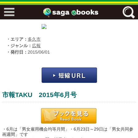
↓↓ ebooks特設ページ ↓↓
フリーワード
・エリア：
多久市
・ジャンル：
広報
・発行日：
2015/06/01
ジャンル
エリア
市報TAKU 2015年6月号
キーワード
↓↓ ebooks専用本棚 ↓↓
・6月は「男女雇用機会均等月間」・6月23日～29日は「男女共同参
佐賀ワード
画週間」です