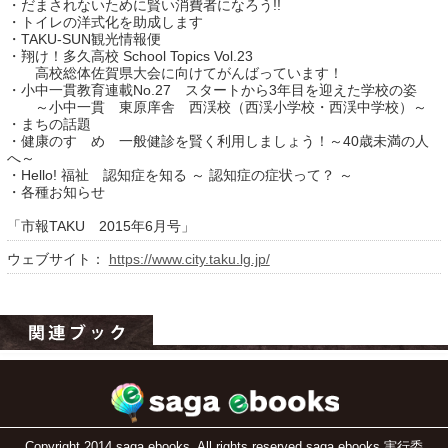
・だまされないために賢い消費者になろう!!
・トイレの洋式化を助成します
・TAKU-SUN観光情報便
・翔け！多久高校 School Topics Vol.23
高校総体佐賀県大会に向けてがんばっています！
・小中一貫教育連載No.27 スタートから3年目を迎えた学校の姿
～小中一貫 東原庠舎 西渓校（西渓小学校・西渓中学校）～
・まちの話題
・健康のすゝめ 一般健診を賢く利用しましょう！～40歳未満の人
へ～
・Hello! 福祉 認知症を知る ～ 認知症の症状って？ ～
・各種お知らせ
運営：福博印刷
「市報TAKU 2015年6月号」
saga ebooksとは
ウェブサイト：
https://www.city.taku.lg.jp/
運営会社
ご利用ガイド
よくある質問
サイトマップ
お問い合わせ
Copyright 2014 saga ebooks. All rights reserved.saga ebooks 実行委