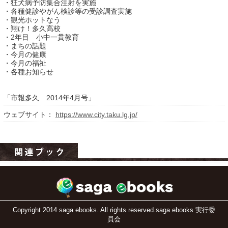
・狂犬病予防集合注射を実施
・各種健診やがん検診等の受診調査実施
・観光ホットなう
・翔け！多久高校
・2年目 小中一貫教育
・まちの話題
・今月の健康
・今月の福祉
・各種お知らせ
「市報多久 2014年4月号」
運営：福博印刷
ウェブサイト：
https://www.city.taku.lg.jp/
saga ebooksとは
運営会社
ご利用ガイド
よくある質問
サイトマップ
Copyright 2014 saga ebooks. All rights reserved.saga ebooks 実行委
員会
お問い合わせ