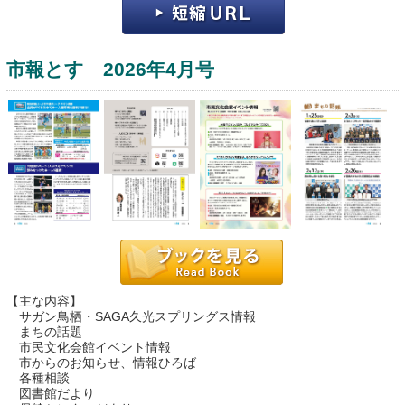
市報とす 2026年4月号
運営：福博印刷
saga ebooksとは
運営会社
ご利用ガイド
【主な内容】
サガン鳥栖・SAGA久光スプリングス情報
よくある質問
まちの話題
市民文化会館イベント情報
サイトマップ
市からのお知らせ、情報ひろば
各種相談
お問い合わせ
図書館だより