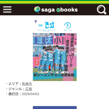
↓↓ ebooks特設ページ ↓↓
フリーワード
ジャンル
エリア
・エリア：
鳥栖市
キーワード
↓↓ ebooks専用本棚 ↓↓
・ジャンル：
広報
・発行日：
2026/04/01
佐賀ワード