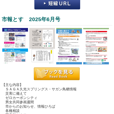
市報とす 2025年6月号
運営：福博印刷
saga ebooksとは
運営会社
ご利用ガイド
【主な内容】
ＳＡＧＡ久光スプリングス・サガン鳥栖情報
よくある質問
災害に備えて
ゼロカーボンシティ
サイトマップ
男女共同参画週間
市からのお知らせ、情報ひろば
お問い合わせ
各種相談