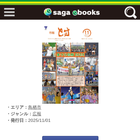
↓↓ ebooks特設ページ ↓↓
フリーワード
ジャンル
エリア
・エリア：
鳥栖市
キーワード
↓↓ ebooks専用本棚 ↓↓
・ジャンル：
広報
・発行日：
2025/11/01
佐賀ワード