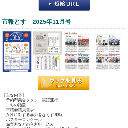
市報とす 2025年11月号
運営：福博印刷
saga ebooksとは
運営会社
ご利用ガイド
【主な内容】
予約型乗合タクシー実証運行
よくある質問
まちの話題
市議会議員選挙
サイトマップ
女性に対する暴力をなくす運動
ポスターコンクール
お問い合わせ
保育所などの入所申し込み