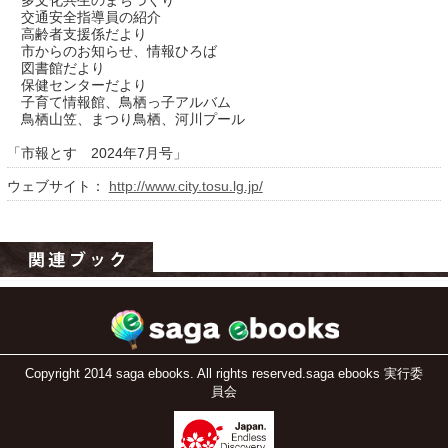
多文化共生のまちづくり
交通安全指導員の紹介
高齢者支援係だより
市からのお知らせ、情報ひろば
図書館だより
保健センターだより
子育て情報館、鳥栖っ子アルバム
鳥栖山笠、まつり鳥栖、河川プール
「市報とす 2024年7月号」
ウェブサイト：
http://www.city.tosu.lg.jp/
運営：福博印刷
saga ebooksとは
運営会社
ご利用ガイド
よくある質問
Copyright 2014 saga ebooks. All rights reserved.saga ebooks 実行委
員会
サイトマップ
お問い合わせ