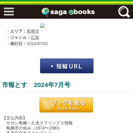
↓↓ ebooks特設ページ ↓↓
フリーワード
・エリア：
鳥栖市
・ジャンル：
広報
・発行日：
2024/07/01
ジャンル
エリア
市報とす 2024年7月号
キーワード
↓↓ ebooks専用本棚 ↓↓
【主な内容】
サガン鳥栖・久光スプリングス情報
鳥栖市の歩み（1974〜1983）
佐賀ワード