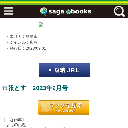
↓↓ ebooks特設ページ ↓↓
フリーワード
・エリア：
鳥栖市
・ジャンル：
広報
・発行日：
2023/09/01
ジャンル
エリア
市報とす 2023年9月号
キーワード
↓↓ ebooks専用本棚 ↓↓
【主な内容】
佐賀ワード
まちの話題