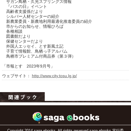
サガン鳥栖・久光スプリングス情報
『バスの日』イベント
高齢者支援係だより
シルバー人材センターの紹介
新農業委員・新農地利用最適化推進委員の紹介
市からのお知らせ、情報ひろば
各種相談
図書館だより
保健センターだより
外国人エッセイ、とす新風土記
子育て情報館、鳥栖っ子アルバム
鳥栖市プレミアム付商品券（第３弾）
運営：福博印刷
「市報とす 2023年9月号」
saga ebooksとは
ウェブサイト：
http://www.city.tosu.lg.jp/
運営会社
ご利用ガイド
よくある質問
サイトマップ
お問い合わせ
Copyright 2014 saga ebooks. All rights reserved.saga ebooks 実行委