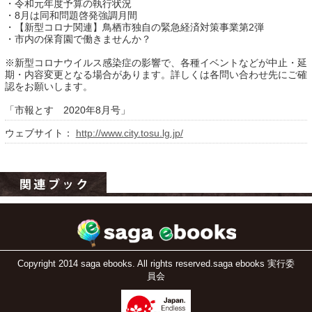
・令和元年度予算の執行状況
・8月は同和問題啓発強調月間
・【新型コロナ関連】鳥栖市独自の緊急経済対策事業第2弾
・市内の保育園で働きませんか？
※新型コロナウイルス感染症の影響で、各種イベントなどが中止・延
期・内容変更となる場合があります。詳しくは各問い合わせ先にご確
認をお願いします。
「市報とす 2020年8月号」
ウェブサイト：
http://www.city.tosu.lg.jp/
運営：福博印刷
saga ebooksとは
運営会社
ご利用ガイド
よくある質問
Copyright 2014 saga ebooks. All rights reserved.saga ebooks 実行委
サイトマップ
員会
お問い合わせ