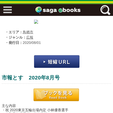
↓↓ ebooks特設ページ ↓↓
フリーワード
・エリア：
鳥栖市
・ジャンル：
広報
・発行日：
2020/08/01
ジャンル
エリア
市報とす 2020年8月号
キーワード
↓↓ ebooks専用本棚 ↓↓
主な内容
佐賀ワード
・祝 2020東京五輪出場内定 小林優香選手