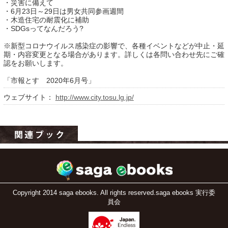
・災害に備えて
・6月23日～29日は男女共同参画週間
・木造住宅の耐震化に補助
・SDGsってなんだろう?
※新型コロナウイルス感染症の影響で、各種イベントなどが中止・延
期・内容変更となる場合があります。詳しくは各問い合わせ先にご確
認をお願いします。
「市報とす 2020年6月号」
ウェブサイト：
http://www.city.tosu.lg.jp/
運営：福博印刷
saga ebooksとは
運営会社
ご利用ガイド
よくある質問
Copyright 2014 saga ebooks. All rights reserved.saga ebooks 実行委
サイトマップ
員会
お問い合わせ