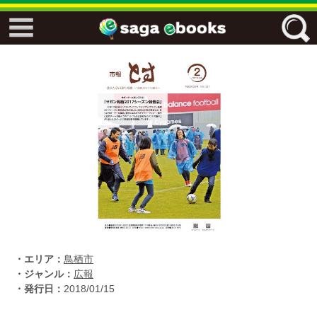
↓↓ ebooks特設ページ ↓↓
フリーワード
ジャンル
エリア
キーワード
↓↓ ebooks専用本棚 ↓↓
・エリア：
鳥栖市
・ジャンル：
広報
・発行日：
2018/01/15
佐賀ワード