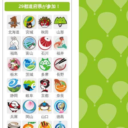
29都道府県が参加！
北海道
宮城
秋田
山形
福島
富山
石川
福井
栃木
茨城
多摩
長野
静岡
岐阜
京都
奈良
兵庫
岡山
山口
徳島