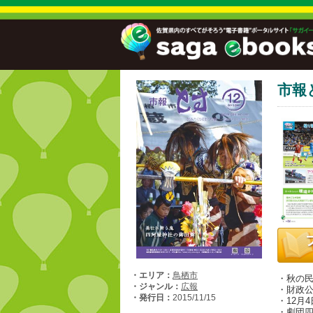
市報
・エリア：
鳥栖市
・秋の
・ジャンル：
広報
・財政公
・発行日：
2015/11/15
・12月
・劇団四