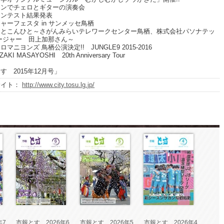
センでチェロとギターの演奏会
コンテスト結果発表
ャーフェスタ in サンメッセ鳥栖
ひとこんひと～さがんみらいテレワークセンター鳥栖、株式会社パソナテッ
ージャー 田上加那さん～
マニヨンズ 鳥栖公演決定!! JUNGLE9 2015-2016
AKI MASAYOSHI 20th Anniversary Tour
す 2015年12月号」
サイト：
http://www.city.tosu.lg.jp/
年7
市報とす 2026年6
市報とす 2026年5
市報とす 2026年4