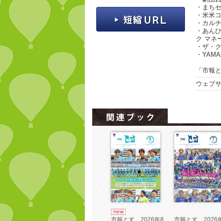
・まち
・米米
・カルチ
・あん
ク マネ
・ザ・クロ
・YAMAZ
「市報と
ウェブ
市報とす 2026
市報とす 2026年8