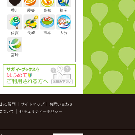
香川
愛媛
高知
福岡
佐賀
長崎
熊本
大分
宮崎
ある質問
サイトマップ
お問い合わせ
について
セキュリティーポリシー