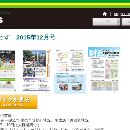
｜
saga e
エリア
とす 2015年12月号
民俗芸能
表 平成27年度の予算執行状況、平成26年度決算状況
4日～10日は人権週間です
季オリジナルミュージカル「むかしむかしゾウがきた」開催!!