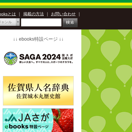
booksとは
｜
掲載の方法
｜
お問い合わせ
｜
ジャンル
↓↓ ebooks特設ページ ↓↓